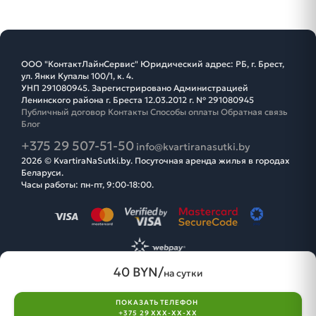
ООО "КонтактЛайнСервис" Юридический адрес: РБ, г. Брест,
ул. Янки Купалы 100/1, к. 4.
УНП 291080945. Зарегистрировано Администрацией
Ленинского района г. Бреста 12.03.2012 г. № 291080945
Публичный договор
Контакты
Способы оплаты
Обратная связь
Блог
+375 29 507-51-50
info@kvartiranasutki.by
2026 © KvartiraNaSutki.by. Посуточная аренда жилья в городах
Беларуси.
Часы работы: пн-пт, 9:00-18:00.
40 BYN/
на сутки
ПОКАЗАТЬ ТЕЛЕФОН
search
favorite
login
+375 29 XXX-XX-XX