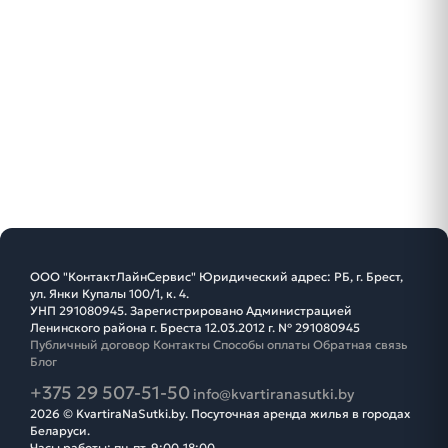
ООО "КонтактЛайнСервис" Юридический адрес: РБ, г. Брест,
ул. Янки Купалы 100/1, к. 4.
УНП 291080945. Зарегистрировано Администрацией
Ленинского района г. Бреста 12.03.2012 г. № 291080945
Публичный договор
Контакты
Способы оплаты
Обратная связь
Блог
+375 29 507-51-50
info@kvartiranasutki.by
2026 © KvartiraNaSutki.by. Посуточная аренда жилья в городах
Беларуси.
Часы работы: пн-пт, 9:00-18:00.